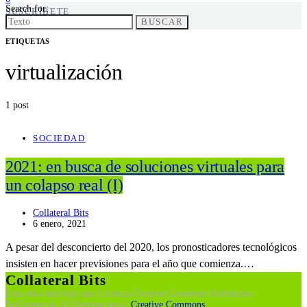
Search for:
SUSCRÍBETE
BUSCAR
ETIQUETAS
virtualización
1 post
SOCIEDAD
2021: en busca de soluciones virtuales para
un colapso real (I)
Collateral Bits
6 enero, 2021
A pesar del desconcierto del 2020, los pronosticadores tecnológicos
insisten en hacer previsiones para el año que comienza.…
Collateral Bits
Esta obra está bajo una Licencia Creative Commons Atribución-
NoComercial 4.0 Internacional.
Creative Commons.